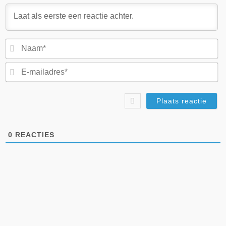
N
E-
ma
0
REACTIES