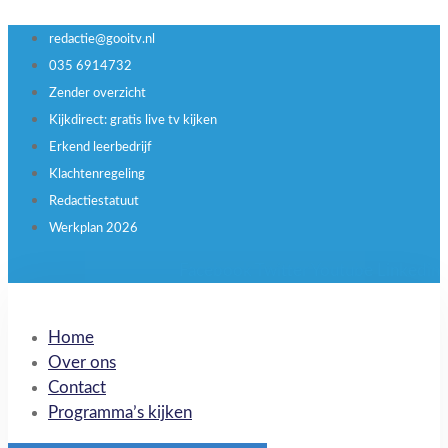
redactie@gooitv.nl
035 6914732
Zender overzicht
Kijkdirect: gratis live tv kijken
Erkend leerbedrijf
Klachtenregeling
Redactiestatuut
Werkplan 2026
Facebook
Twitter
Youtube
Linkedin
Home
Over ons
Contact
Programma’s kijken