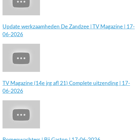
Update werkzaamheden De Zandzee | TV Magazine | 17-
06-2026
TV Magazine (14e jrg afl 21) Complete uitzending | 17-
06-2026
Bomenwachters | Bij Gaston | 17-06-2026