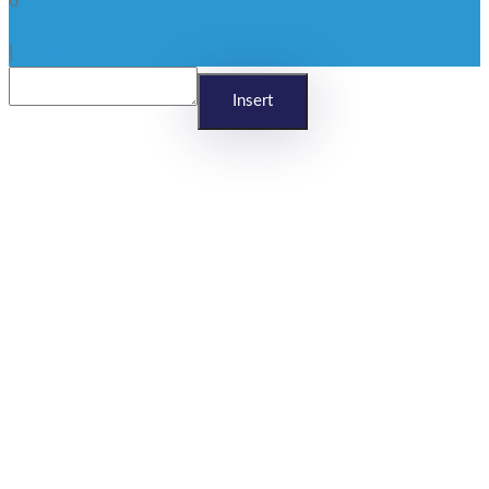
x
|
Reageren
Insert