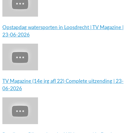
Opstapdag watersporten in Loosdrecht | TV Magazine |
23-06-2026
TV Magazine (14e jrg afl 22) Complete uitzending | 23-
06-2026