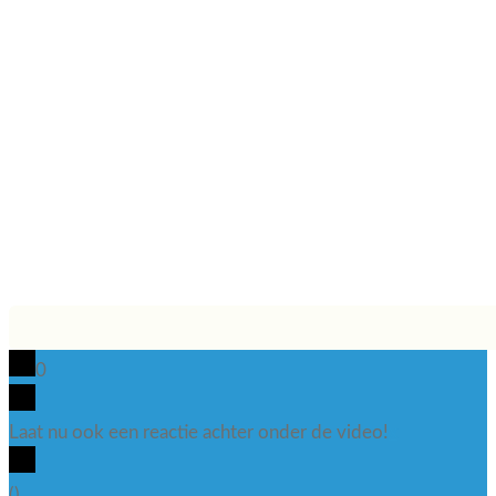
0
Laat nu ook een reactie achter onder de video!
x
(
)