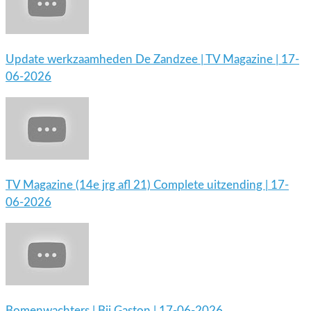
Update werkzaamheden De Zandzee | TV Magazine | 17-
06-2026
TV Magazine (14e jrg afl 21) Complete uitzending | 17-
06-2026
Bomenwachters | Bij Gaston | 17-06-2026