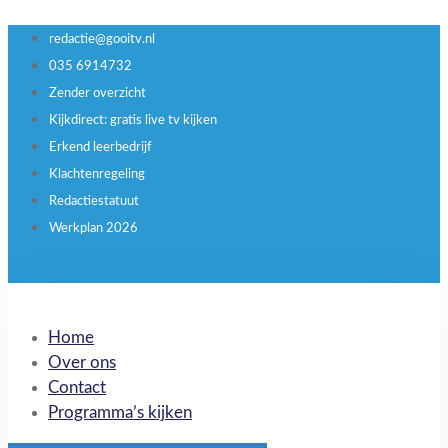
redactie@gooitv.nl
035 6914732
Zender overzicht
Kijkdirect: gratis live tv kijken
Erkend leerbedrijf
Klachtenregeling
Redactiestatuut
Werkplan 2026
Facebook
Twitter
Youtube
Linkedin
Home
Over ons
Contact
Programma’s kijken