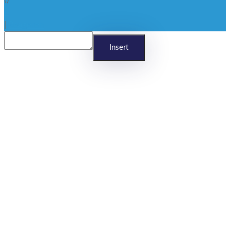
x
|
Reageren
Insert