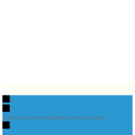
0
Laat nu ook een reactie achter onder de video!
x
(
)