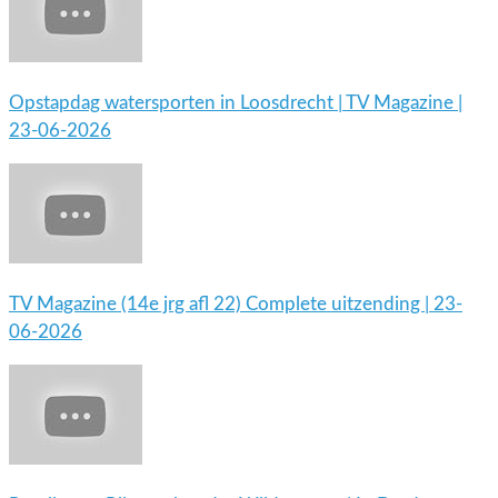
Opstapdag watersporten in Loosdrecht | TV Magazine |
23-06-2026
TV Magazine (14e jrg afl 22) Complete uitzending | 23-
06-2026