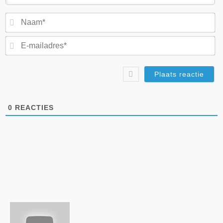
N
E-
ma
0
REACTIES