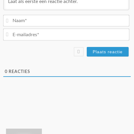
N
E-
ma
0
REACTIES