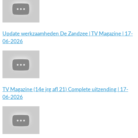
Update werkzaamheden De Zandzee | TV Magazine | 17-
06-2026
TV Magazine (14e jrg afl 21) Complete uitzending | 17-
06-2026