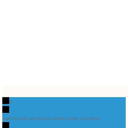
0
Laat nu ook een reactie achter onder de video!
x