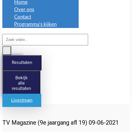
Home
Over ons
Contact
Programma’s kijken
Search
...
Resultaten
Bekijk
alle
resultaten
Livestream
TV Magazine (9e jaargang afl 19) 09-06-2021