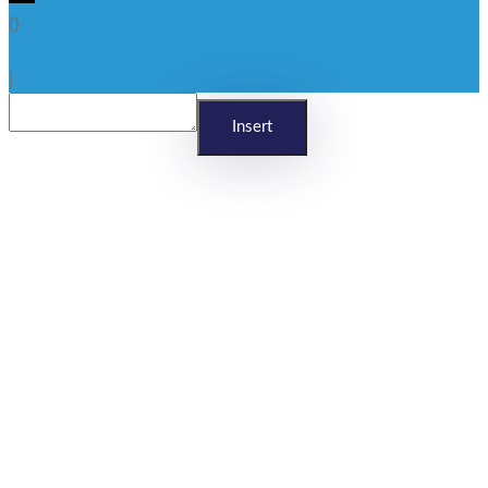
(
)
x
|
Reageren
Insert