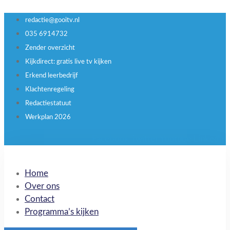
redactie@gooitv.nl
035 6914732
Zender overzicht
Kijkdirect: gratis live tv kijken
Erkend leerbedrijf
Klachtenregeling
Redactiestatuut
Werkplan 2026
Facebook
Twitter
Youtube
Linkedin
Home
Over ons
Contact
Programma’s kijken