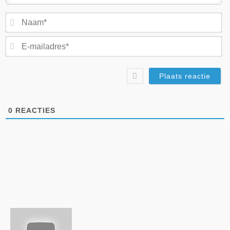
N
E-
ma
0
REACTIES