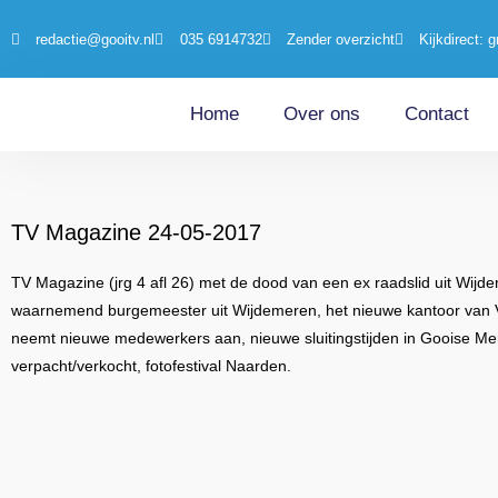
redactie@gooitv.nl
035 6914732
Zender overzicht
Kijkdirect: g
Home
Over ons
Contact
TV Magazine 24-05-2017
TV Magazine (jrg 4 afl 26) met de dood van een ex raadslid uit Wi
waarnemend burgemeester uit Wijdemeren, het nieuwe kantoor van Vl
neemt nieuwe medewerkers aan, nieuwe sluitingstijden in Gooise Me
verpacht/verkocht, fotofestival Naarden.