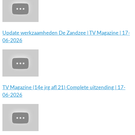
Update werkzaamheden De Zandzee | TV Magazine | 17-
06-2026
TV Magazine (14e jrg afl 21) Complete uitzending | 17-
06-2026