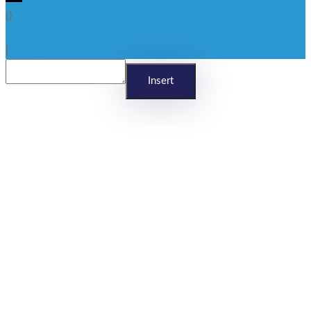
(
)
x
|
Reageren
Insert