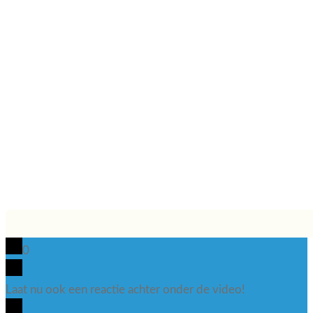
0
Laat nu ook een reactie achter onder de video!
x