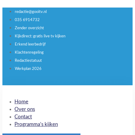
redactie@gooitv.nl
035 6914732
Zender overzicht
Kijkdirect: gratis live tv kijken
Erkend leerbedrijf
Klachtenregeling
Redactiestatuut
Werkplan 2026
Facebook
Twitter
Youtube
Linkedin
Home
Over ons
Contact
Programma’s kijken