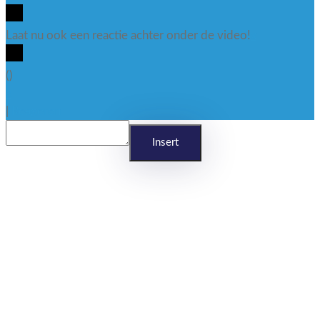
Laat nu ook een reactie achter onder de video!
x
(
)
x
|
Reageren
Insert