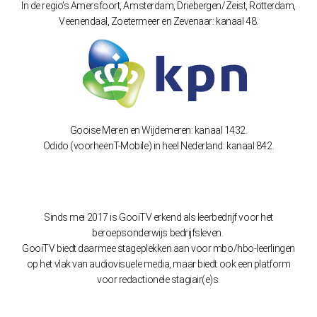
In de regio’s Amersfoort, Amsterdam, Driebergen/Zeist, Rotterdam,
Veenendaal, Zoetermeer en Zevenaar: kanaal 48.
Gooise Meren en Wijdemeren: kanaal 1432.
Odido (voorheenT-Mobile) in heel Nederland: kanaal 842.
Sinds mei 2017 is GooiTV erkend als leerbedrijf voor het
beroepsonderwijs bedrijfsleven.
GooiTV biedt daarmee stageplekken aan voor mbo/hbo-leerlingen
op het vlak van audiovisuele media, maar biedt ook een platform
voor redactionele stagiair(e)s.