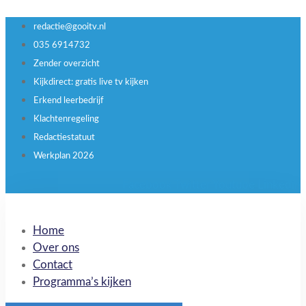
redactie@gooitv.nl
035 6914732
Zender overzicht
Kijkdirect: gratis live tv kijken
Erkend leerbedrijf
Klachtenregeling
Redactiestatuut
Werkplan 2026
Facebook
Twitter
Youtube
Linkedin
Home
Over ons
Contact
Programma’s kijken