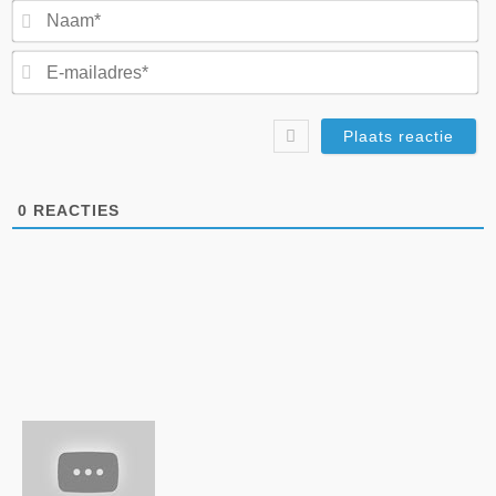
N
E-
ma
0
REACTIES