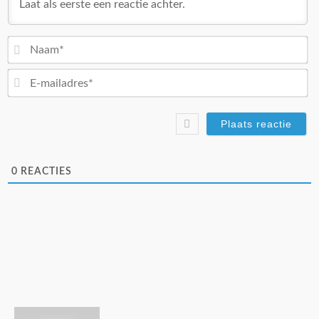
N
E-
ma
0
REACTIES