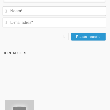
N
E-
ma
0
REACTIES