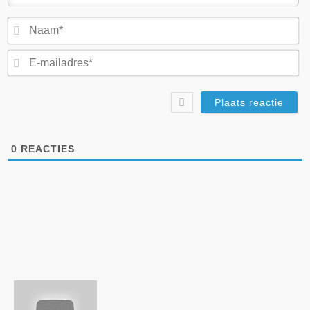
N
E-
ma
0
REACTIES