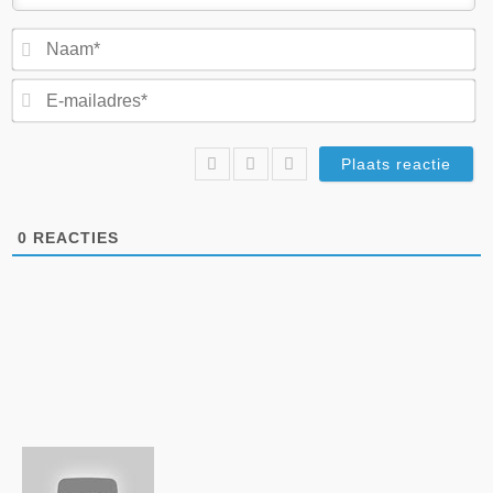
N
E-
ma
0
REACTIES