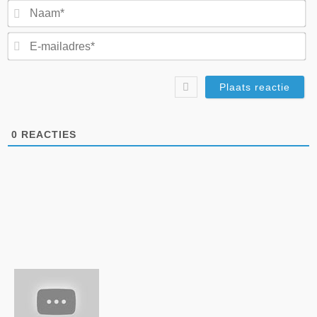
N
E-
ma
0
REACTIES