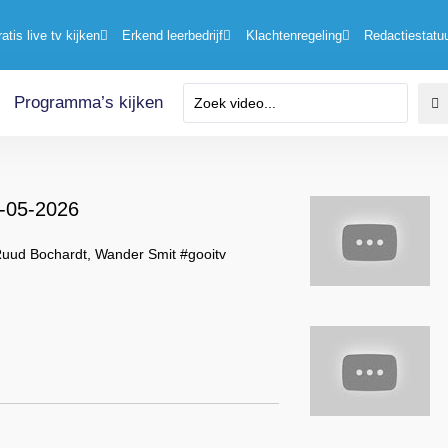
ratis live tv kijken
Erkend leerbedrijf
Klachtenregeling
Redactiestatu
Programma’s kijken
3-05-2026
Ruud Bochardt, Wander Smit #gooitv