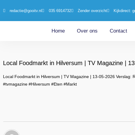
redactie@gooitv.nl
035 6914732
Zender overzicht
Kijkdirect: g
Home
Over ons
Contact
Local Foodmarkt in Hilversum | TV Magazine | 1
Local Foodmarkt in Hilversum | TV Magazine | 13-05-2026 Verslag: 
#tvmagazine #Hilversum #Eten #Markt