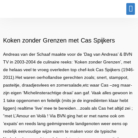
Program
Koken zonder Grenzen met Cas Spijkers
Andreas van der Schaaf maakte voor de ‘Dag van Andreas’ & BVN
TV in 2003-2004 de culinaire reeks: ‘Koken zonder Grenzen’, met
de helaas veel te vroeg overleden top chef-kok Cas Spijkers (1946-
2011).Het waren oerhollandse gerechten zoals; snert, stamppot,
pasteitje, draadjesvlees en zomersalade,etc waar Cas –zeg maar-
zijn eigen ‘Michelinsterachtige draai’ aan gaf. Vaak alles gewoon in
1 take opgenomen en feitelijk (mits je de ingrediënten klaar hebt
liggen) realtime ‘live’ mee te bereiden…zoals als Cas het altijd zei ;
“met L’Amour en Voilà ! Via BVN ging het er met name ook om
‘expats’ en reeds lang geëmigreerde landgenoten weer eens op
redelijk eenvoudige wijze warm te maken voor de typische