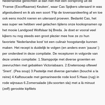
Nederlandse gerechten al dan niet met een oorsprong uit de
‘Franse (Escoffiaanse) Keuken’, waar Cas Spijkers uiteraard in was
afgestudeerd en ik als een soort ‘Flip de tovenaarsleerling af en toe
ook eens mocht roeren en uiteraard proeven. Bedankt Cas, het
was super we hebben veel gelachen tijdens onze kookopnamen op
het mooie Landgoed Wolfslaar bij Breda. Je doet er vooral veel
kijkers nu nog steeds een groot plezier mee hoe ze zo hun
favoriete ‘Nederlandse kost’ tot een culinair hoogstandje kunnen
maken. Het recept is duidelijk te volgen (en anders even ‘pause’:)
per onderdeel in deze compilatie. De recepturen in volgorde van
deze unieke compilatie: 1.Stamppotje met diverse groenten en
zeevruchten met gebakken Victoriabaars. 2.Erwtensoep oftewel
‘Snert’. (Pea soup) 3.Pasteitje met diverse garnalen (bouché a la
reine) 4.Kalfssucade met gemarineerde rode kool 5.Haas (rug) in
rode wijnsaus 6.Zomersalade (div.soorten sla) met a là minuut
(zelf) gerookte kipfilets