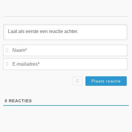
N
E-
ma
0
REACTIES