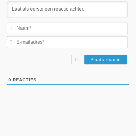
Na
E-
mai
0
REACTIES