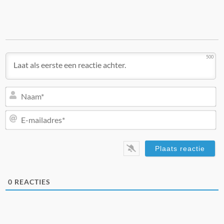
500
N
E-
ma
0
REACTIES