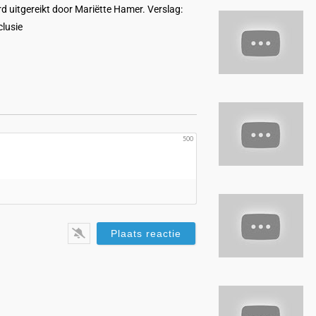
d uitgereikt door Mariëtte Hamer. Verslag:
lusie
500
res*