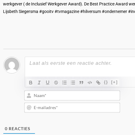
werkgever ( de Inclusief Werkgever Award). De Best Practice Award wer
Lijsbeth Siegersma #gooitv #tvmagazine #hilversum #ondernemer #inc
{}
[+]
Naam*
E-
mailad
0
REACTIES