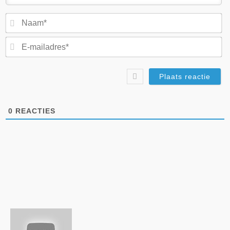
N
E-
ma
0
REACTIES