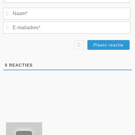
N
E-
ma
0
REACTIES