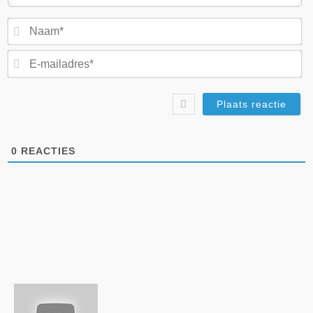
N
E-
ma
0
REACTIES