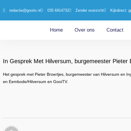
redactie@gooitv.nl
035 6914732
Zender overzicht
Kijkdirect: g
Home
Over ons
Contact
In Gesprek Met Hilversum, burgemeester Pieter 
Het gesprek met Pieter Broertjes, burgemeester van Hilversum en In
en Eembode/Hilversum en GooiTV.