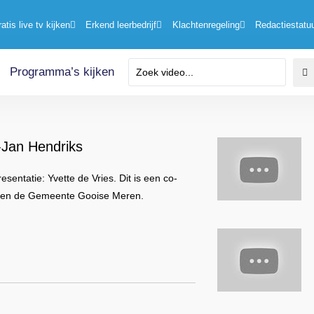
ratis live tv kijken
Erkend leerbedrijf
Klachtenregeling
Redactiestatu
Programma’s kijken
-Jan Hendriks
ntatie: Yvette de Vries. Dit is een co-
) en de Gemeente Gooise Meren.