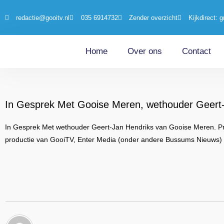
redactie@gooitv.nl
035 6914732
Zender overzicht
Kijkdirect: g
Home
Over ons
Contact
In Gesprek Met Gooise Meren, wethouder Geert
In Gesprek Met wethouder Geert-Jan Hendriks van Gooise Meren. Prese
productie van GooiTV, Enter Media (onder andere Bussums Nieuws