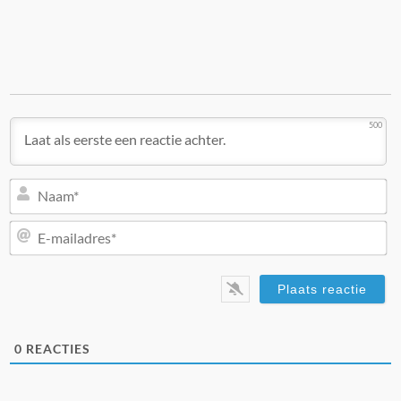
500
N
E-
ma
0
REACTIES