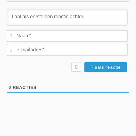
Na
E-
mai
0
REACTIES