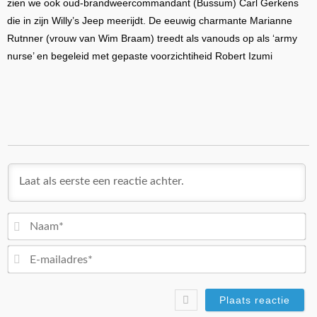
zien we ook oud-brandweercommandant (Bussum) Carl Gerkens
die in zijn Willy’s Jeep meerijdt. De eeuwig charmante Marianne
Rutnner (vrouw van Wim Braam) treedt als vanouds op als ‘army
nurse’ en begeleid met gepaste voorzichtiheid Robert Izumi
N
E-
ma