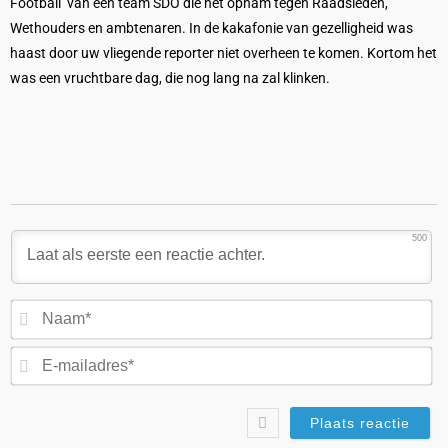
Football’ van een team SDO die het opnam tegen Raadsleden,
Wethouders en ambtenaren. In de kakafonie van gezelligheid was
haast door uw vliegende reporter niet overheen te komen. Kortom het
was een vruchtbare dag, die nog lang na zal klinken.
500
N
E-
ma