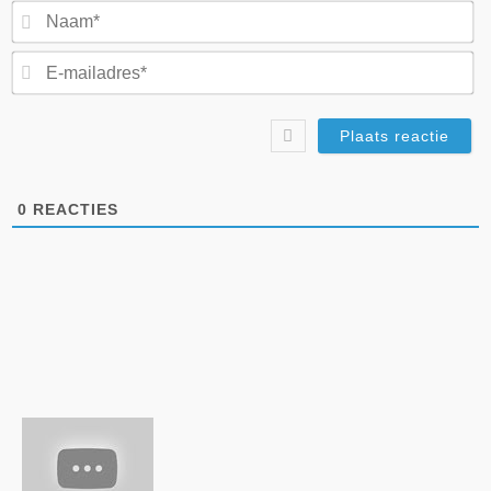
N
E-
ma
0
REACTIES