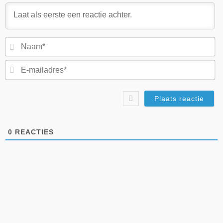
N
E-
ma
0
REACTIES