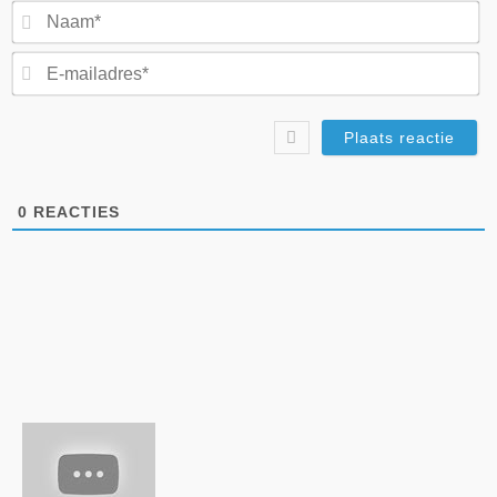
N
E-
ma
0
REACTIES