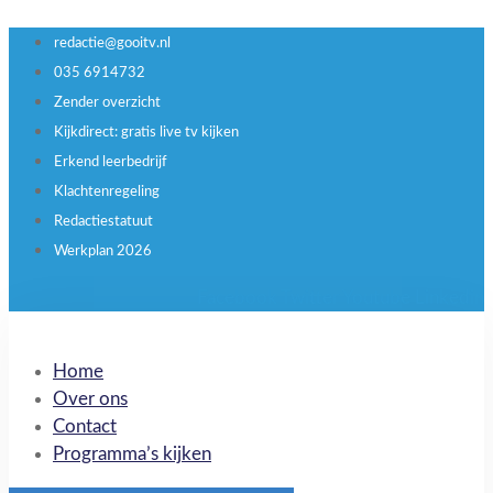
redactie@gooitv.nl
035 6914732
Zender overzicht
Kijkdirect: gratis live tv kijken
Erkend leerbedrijf
Klachtenregeling
Redactiestatuut
Werkplan 2026
Facebook
Twitter
Youtube
Linkedin
Home
Over ons
Contact
Programma’s kijken