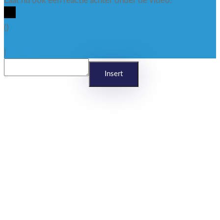
Laat nu ook een reactie achter onder de video!
x
(
)
x
|
Reageren
Insert