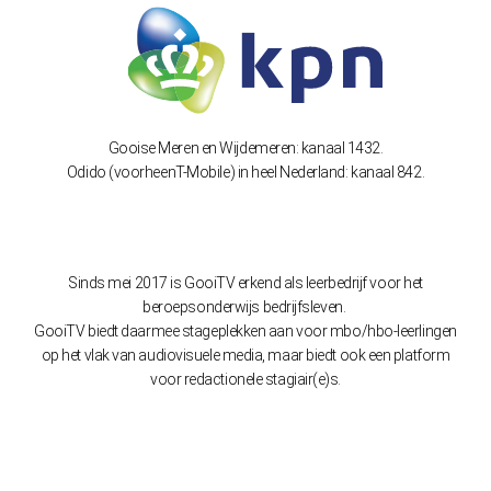
Gooise Meren en Wijdemeren: kanaal 1432.
Odido (voorheenT-Mobile) in heel Nederland: kanaal 842.
Sinds mei 2017 is GooiTV erkend als leerbedrijf voor het
beroepsonderwijs bedrijfsleven.
GooiTV biedt daarmee stageplekken aan voor mbo/hbo-leerlingen
op het vlak van audiovisuele media, maar biedt ook een platform
voor redactionele stagiair(e)s.