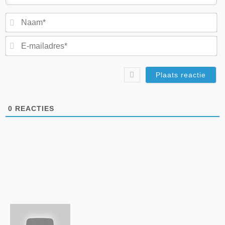
N
E-
ma
0
REACTIES