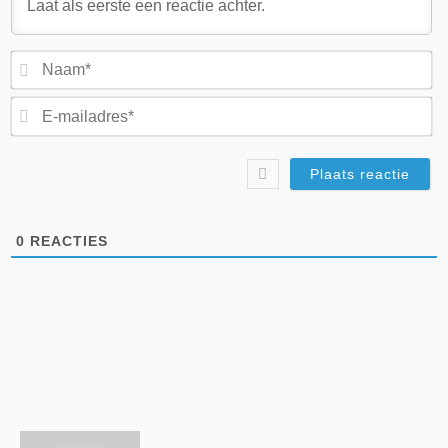
N
E-
ma
0
REACTIES